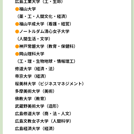
広島工業大学（工・生命）
●
福山大学
（薬・工・人間文化・経済）
●
福山平成大学（看護・経営）
●
ノートルダム清心女子大学
（人間生活・文学）
●
神戸常磐大学（教育・保健科）
●
岡山理科大学
（工・理・生物地球・情報理工）
修道
大学（経済・法）
帝京
大学（経済）
桜美林大学（ビジネスマネジメント）
多摩美術大学（美術）
佛教大学（教育）
武蔵野美術大学（造形）
広島修道大学（商・法・人文）
広島文教女子大学（人間科学）
広島経済大学（経済）