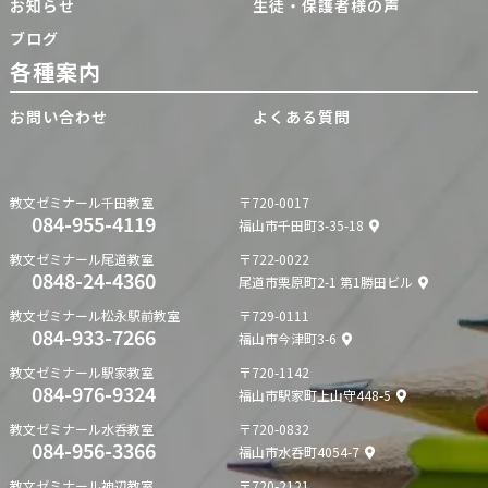
お知らせ
生徒・保護者様の声
ブログ
各種案内
お問い合わせ
よくある質問
教文ゼミナール
千田教室
〒720-0017
084-955-4119
福山市千田町3-35-18
教文ゼミナール
尾道教室
〒722-0022
0848-24-4360
尾道市栗原町2-1 第1勝田ビル
教文ゼミナール
松永駅前教室
〒729-0111
084-933-7266
福山市今津町3-6
教文ゼミナール
駅家教室
〒720-1142
084-976-9324
福山市駅家町上山守448-5
教文ゼミナール
水呑教室
〒720-0832
084-956-3366
福山市水呑町4054-7
教文ゼミナール
神辺教室
〒720-2121