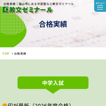
メニュー
合格実績｜福山市にある学習塾なら教文ゼミナール
合格実績
TOP
合格実績
中学入試
●
印が最新（2026年度合格）