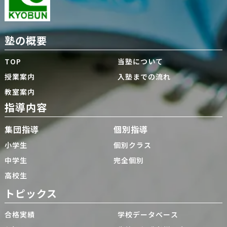
塾の概要
TOP
当塾について
授業案内
入塾までの流れ
教室案内
指導内容
集団指導
個別指導
小学生
個別クラス
中学生
完全個別
高校生
トピックス
合格実績
学校データベース