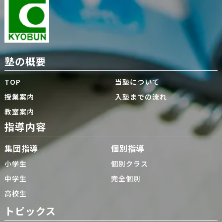
塾の概要
TOP
当塾について
授業案内
入塾までの流れ
教室案内
指導内容
集団指導
個別指導
小学生
個別クラス
中学生
完全個別
高校生
トピックス