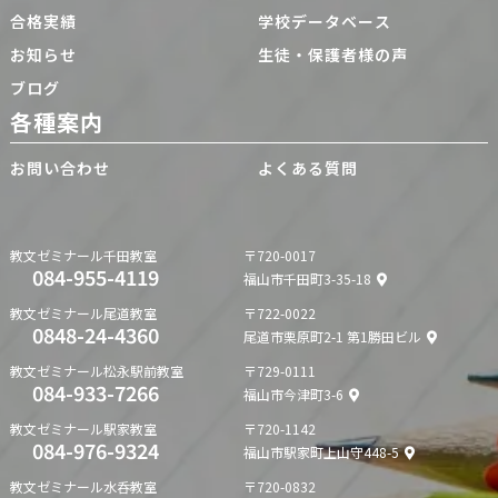
合格実績
学校データベース
お知らせ
生徒・保護者様の声
ブログ
各種案内
お問い合わせ
よくある質問
教文ゼミナール
千田教室
〒720-0017
084-955-4119
福山市千田町3-35-18
教文ゼミナール
尾道教室
〒722-0022
0848-24-4360
尾道市栗原町2-1 第1勝田ビル
教文ゼミナール
松永駅前教室
〒729-0111
084-933-7266
福山市今津町3-6
教文ゼミナール
駅家教室
〒720-1142
084-976-9324
福山市駅家町上山守448-5
教文ゼミナール
水呑教室
〒720-0832