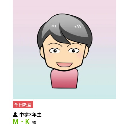
千田教室
中学3年生
M・K
様