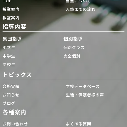
TOP
当塾について
授業案内
入塾までの流れ
教室案内
指導内容
集団指導
個別指導
小学生
個別クラス
中学生
完全個別
高校生
トピックス
合格実績
学校データベース
お知らせ
生徒・保護者様の声
ブログ
各種案内
お問い合わせ
よくある質問