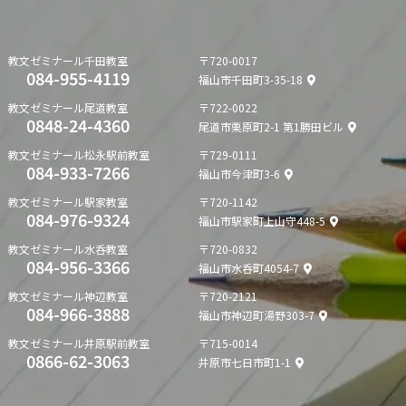
教文ゼミナール
千田教室
〒720-0017
084-955-4119
福山市千田町3-35-18
教文ゼミナール
尾道教室
〒722-0022
0848-24-4360
尾道市栗原町2-1 第1勝田ビル
教文ゼミナール
松永駅前教室
〒729-0111
084-933-7266
福山市今津町3-6
教文ゼミナール
駅家教室
〒720-1142
084-976-9324
福山市駅家町上山守448-5
教文ゼミナール
水呑教室
〒720-0832
084-956-3366
福山市水呑町4054-7
教文ゼミナール
神辺教室
〒720-2121
084-966-3888
福山市神辺町湯野303-7
教文ゼミナール
井原駅前教室
〒715-0014
0866-62-3063
井原市七日市町1-1