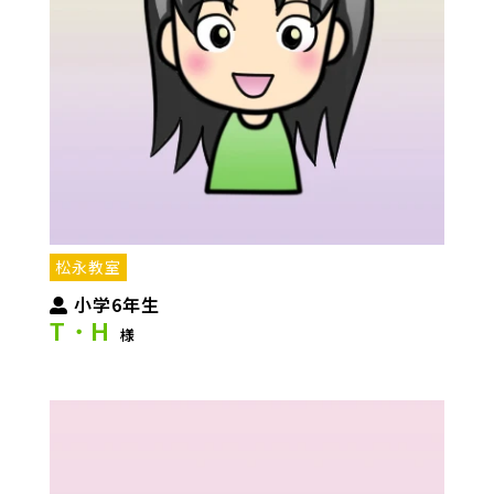
松永教室
小学6年生
T・H
様