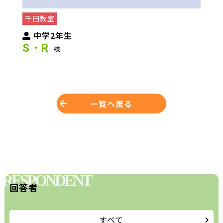
千田教室
中学2年生
S・R
様
一覧へ戻る
RESPONDENT
回答者
すべて