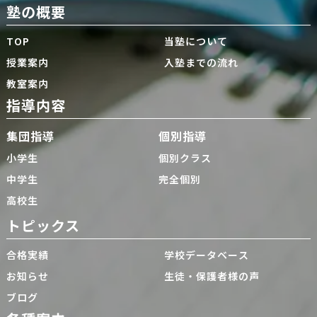
塾の概要
TOP
当塾について
授業案内
入塾までの流れ
教室案内
指導内容
集団指導
個別指導
小学生
個別クラス
中学生
完全個別
高校生
トピックス
合格実績
学校データベース
お知らせ
生徒・保護者様の声
ブログ