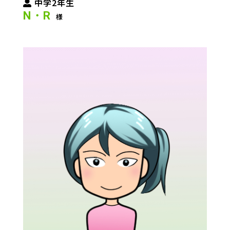
中学2年生
N・R
様