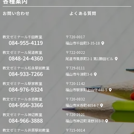
各種案内
お問い合わせ
よくある質問
教文ゼミナール
千田教室
〒720-0017
084-955-4119
福山市千田町3-35-18
教文ゼミナール
尾道教室
〒722-0022
0848-24-4360
尾道市栗原町2-1 第1勝田ビル
教文ゼミナール
松永駅前教室
〒729-0111
084-933-7266
福山市今津町3-6
教文ゼミナール
駅家教室
〒720-1142
084-976-9324
福山市駅家町上山守448-5
教文ゼミナール
水呑教室
〒720-0832
084-956-3366
福山市水呑町4054-7
教文ゼミナール
神辺教室
〒720-2121
084-966-3888
福山市神辺町湯野303-7
教文ゼミナール
井原駅前教室
〒715-0014