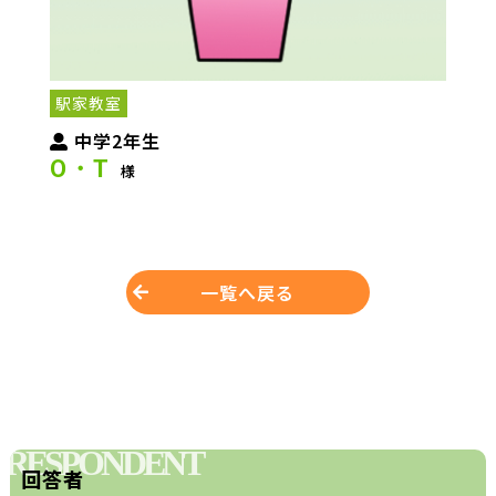
駅家教室
中学2年生
O・T
様
一覧へ戻る
RESPONDENT
回答者