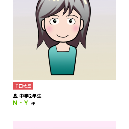
千田教室
中学2年生
N・Y
様