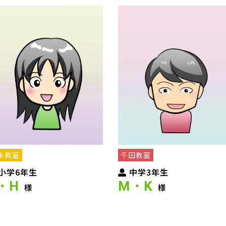
永教室
千田教室
小学6年生
中学3年生
・H
M・K
様
様