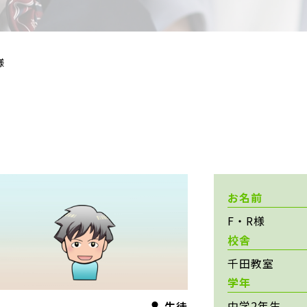
様
お名前
F・R様
校舎
千田教室
学年
中学2年生
生徒