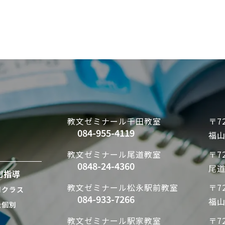
教文ゼミナール
千田教室
〒72
084-955-4119
福山
教文ゼミナール
尾道教室
〒72
0848-24-4360
尾道
別指導
教文ゼミナール
松永駅前教室
〒72
別クラス
084-933-7266
福山
全個別
教文ゼミナール
駅家教室
〒72