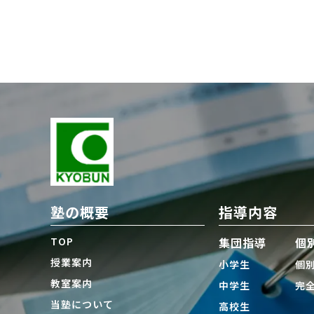
塾の概要
指導内容
TOP
集団指導
個
授業案内
小学生
個
教室案内
中学生
完
当塾について
高校生