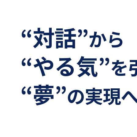
“対話”
から
“やる気”
を
“夢”
の実現